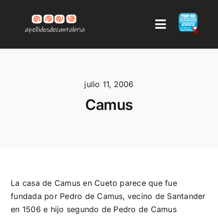
Saltar
al
Toggle
contenido
Navigation
LISTA DE APELLIDOS
julio 11, 2006
AUTOR
Camus
CONTACTAR
AYUDA
COMENTARIOS
La casa de Camus en Cueto parece que fue
fundada por Pedro de Camus, vecino de Santander
en 1506 e hijo segundo de Pedro de Camus