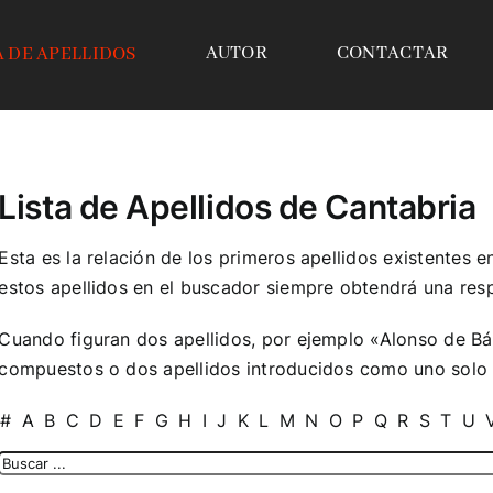
AUTOR
CONTACTAR
A DE APELLIDOS
Lista de Apellidos de Cantabria
Esta es la relación de los primeros apellidos existentes e
estos apellidos en el buscador siempre obtendrá una resp
Cuando figuran dos apellidos, por ejemplo «Alonso de Bá
compuestos o dos apellidos introducidos como uno solo n
#
A
B
C
D
E
F
G
H
I
J
K
L
M
N
O
P
Q
R
S
T
U