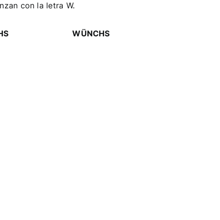
zan con la letra W.
HS
WÜNCHS