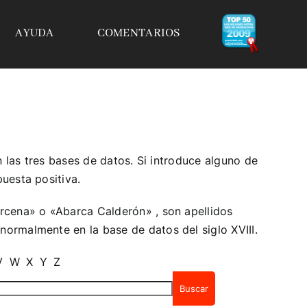
AYUDA
COMENTARIOS
n las tres bases de datos. Si introduce alguno de
uesta positiva.
rcena» o «Abarca Calderón» , son apellidos
ormalmente en la base de datos del siglo XVIII.
V
W
X
Y
Z