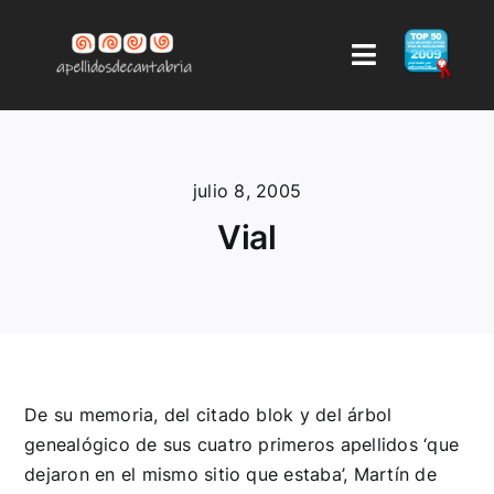
Saltar
al
Toggle
contenido
Navigation
LISTA DE APELLIDOS
julio 8, 2005
AUTOR
Vial
CONTACTAR
AYUDA
COMENTARIOS
De su memoria, del citado blok y del árbol
genealógico de sus cuatro primeros apellidos ‘que
dejaron en el mismo sitio que estaba’, Martín de