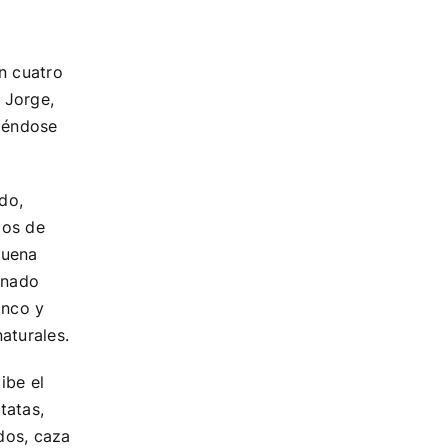
n cuatro
 Jorge,
uiéndose
do,
dos de
buena
onado
anco y
aturales.
ibe el
tatas,
ados, caza