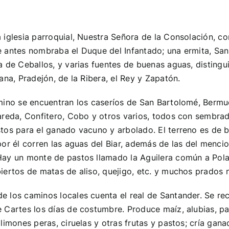
 iglesia parroquial, Nuestra Señora de la Consolación, co
 antes nombraba el Duque del Infantado; una ermita, San
a de Ceballos, y varias fuentes de buenas aguas, disting
iana, Pradejón, de la Ribera, el Rey y Zapatón.
rmino se encuentran los caseríos de San Bartolomé, Bermu
areda, Confitero, Cobo y otros varios, todos con sembra
tos para el ganado vacuno y arbolado. El terreno es de 
por él corren las aguas del Biar, además de las del menci
Hay un monte de pastos llamado la Aguilera común a Pol
iertos de matas de aliso, quejigo, etc. y muchos prados n
 los caminos locales cuenta el real de Santander. Se rec
 Cartes los días de costumbre. Produce maíz, alubias, pa
 limones peras, ciruelas y otras frutas y pastos; cría gan