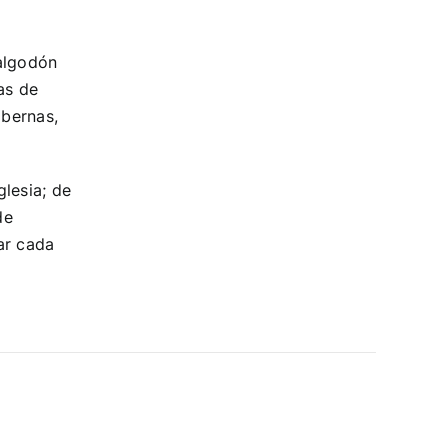
 algodón
as de
abernas,
glesia; de
de
ar cada