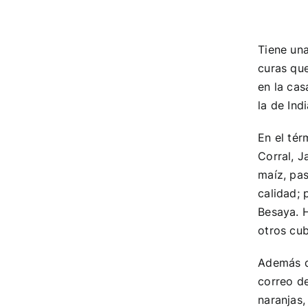
Tiene una
curas que
en la cas
la de Ind
En el té
Corral, J
maíz, pas
calidad; 
Besaya. 
otros cub
Además de
correo de
naranjas,