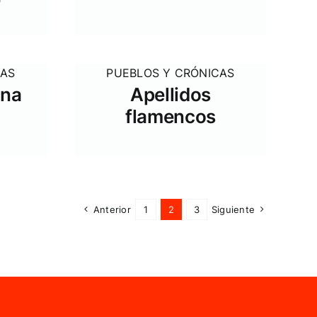
CAS
PUEBLOS Y CRÓNICAS
ana
Apellidos
flamencos
Anterior
1
2
3
Siguiente