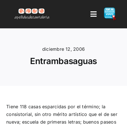
Saltar
al
Toggle
contenido
Navigation
LISTA DE APELLIDOS
diciembre 12, 2006
AUTOR
Entrambasaguas
CONTACTAR
AYUDA
COMENTARIOS
Tiene 118 casas esparcidas por el término; la
consistorial, sin otro mérito artístico que el de ser
nueva; escuela de primeras letras; buenos paseos