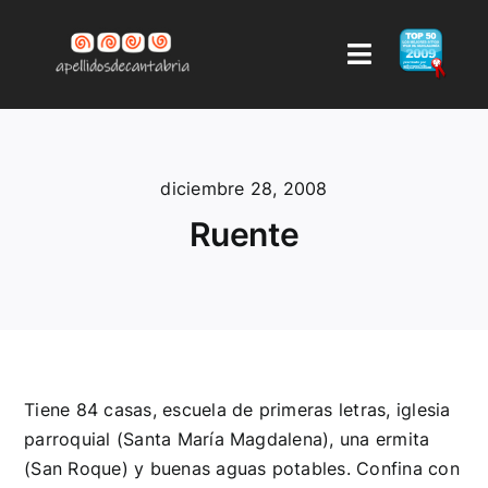
Saltar
al
Toggle
contenido
Navigation
LISTA DE APELLIDOS
diciembre 28, 2008
AUTOR
Ruente
CONTACTAR
AYUDA
COMENTARIOS
Tiene 84 casas, escuela de primeras letras, iglesia
parroquial (Santa María Magdalena), una ermita
(San Roque) y buenas aguas potables. Confina con